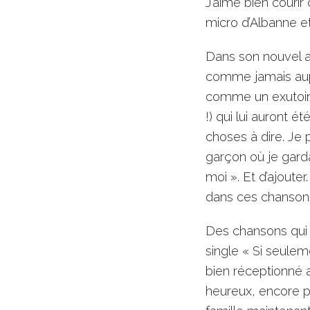
J’aime bien couri
micro d’Albanne et
Dans son nouvel al
comme jamais aupr
comme un exutoire
!) qui lui auront é
choses à dire. Je 
garçon où je gard
moi ». Et d’ajouter
dans ces chansons 
Des chansons qui 
single « Si seulem
bien réceptionné a
heureux, encore p