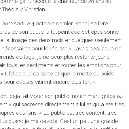
r comme ça », raconte le chanteur de 28 ans au
 Théo sur Vibration.
bum sorti le 4 octobre dernier, Kendji se livre
ès de son public, à tel point que cet opus sonne
, à l’image des deux mois et quelques (seulement
té nécessaires pour le réaliser. « J’avais beaucoup de
prends de l’âge, je ne peux plus rester le jeune
ais tous les sentiments et toutes les émotions pour
. « Il fallait que ça sorte et que je mette du poids
pour qu’elles vibrent encore plus fort ».
ont déjà fait vibrer son public, notamment grâce au
ent » qui s’adresse directement à lui et qui a été très
uprès des fans. « Le public est très content, très
lus quand je me dévoile. C’est un peu une grande