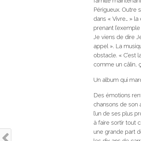
famille maintenant
Périgueux. Outre 
dans « Vivre… » la 
prenant l’exemple
Je viens de dire J
appel ». La musiq
obstacle. « C’est l
comme un câlin, ça 
Un album qui marq
Des émotions renfo
chansons de son a
l’un de ses plus p
à faire sortir tou
une grande part d
les dix ans de car