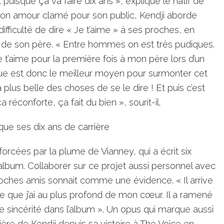
 puisque ça va faire dix ans », explique le natif de
son amour clamé pour son public, Kendji aborde
difficulté de dire « Je t’aime » à ses proches, en
 de son père. « Entre hommes on est très pudiques.
e t’aime pour la première fois à mon père lors d’un
ue est donc le meilleur moyen pour surmonter cet
a plus belle des choses de se le dire ! Et puis c’est
réconforte, ça fait du bien », sourit-il.
ue ses dix ans de carrière
rcées par la plume de Vianney, qui a écrit six
lbum. Collaborer sur ce projet aussi personnel avec
roches amis sonnait comme une évidence. « Il arrive
t ce que j’ai au plus profond de mon cœur. Il a ramené
e sincérité dans l’album ». Un opus qui marque aussi
rière de Kendji depuis sa victoire à The Voice en