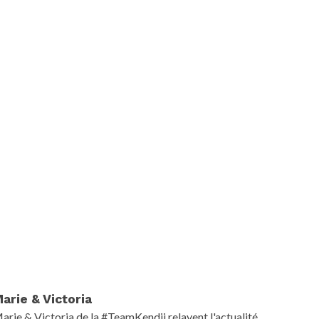
arie & Victoria
arie & Victoria de la #TeamKendji relayent l'actualité