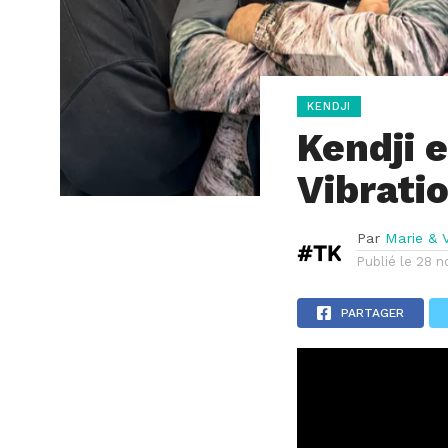
KENDJI
Kendji 
Vibrati
Par
Marie & V
Publié le
28 n
PARTAGER