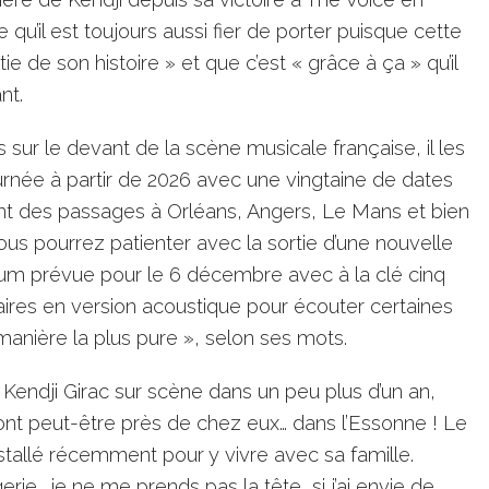
 qu’il est toujours aussi fier de porter puisque cette
tie de son histoire » et que c’est « grâce à ça » qu’il
nt.
 sur le devant de la scène musicale française, il les
urnée à partir de 2026 avec une vingtaine de dates
 des passages à Orléans, Angers, Le Mans et bien
, vous pourrez patienter avec la sortie d’une nouvelle
bum prévue pour le 6 décembre avec à la clé cinq
aires en version acoustique pour écouter certaines
manière la plus pure », selon ses mots.
t Kendji Girac sur scène dans un peu plus d’un an,
ront peut-être près de chez eux… dans l’Essonne ! Le
nstallé récemment pour y vivre avec sa famille.
erie… je ne me prends pas la tête, si j’ai envie de