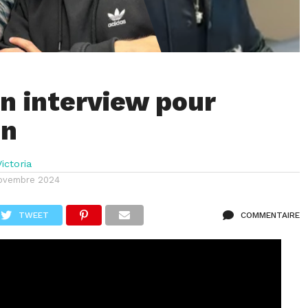
en interview pour
on
ictoria
ovembre 2024
TWEET
COMMENTAIRE