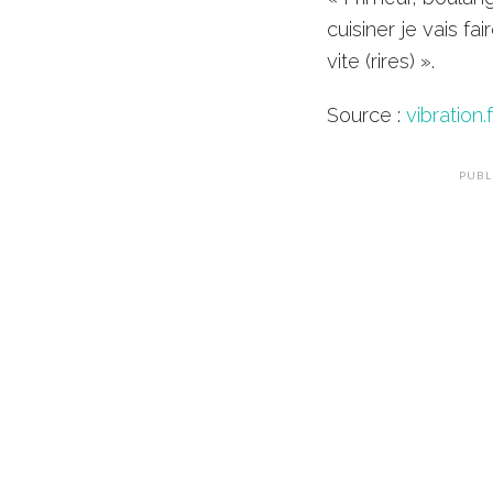
cuisiner je vais f
vite (rires) ».
Source :
vibration.f
PUBL