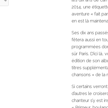
2014, une étiquette
aventure « fait par
en est là maintena
Ses dix ans passés
fêtera aussi en to
programmées dont
sûr Paris. D’ici là
édition de son al
titres supplément
chansons « de la 
Si certains verron
d’autres le croise
chanteur s’y est i
« Primeur, boulang