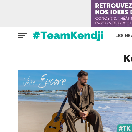
LES N
K