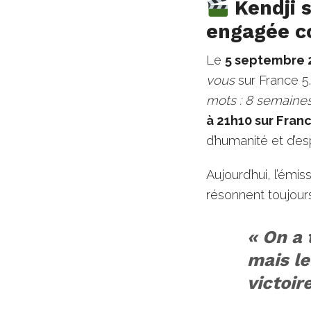
Kendji s
engagée co
Le
5 septembre 
vous
sur France 5
mots : 8 semaines p
à 21h10 sur Fran
d’humanité et d’esp
Aujourd’hui, l’émi
résonnent toujours
« On a 
mais le
victoire