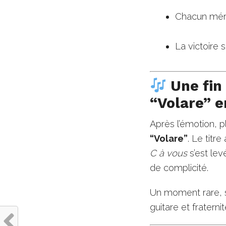
Chacun mér
La victoire 
Une fin 
“Volare” e
Après l’émotion, p
“Volare”
. Le titr
C à vous
s’est lev
de complicité.
Un moment rare, si
guitare et fraternit