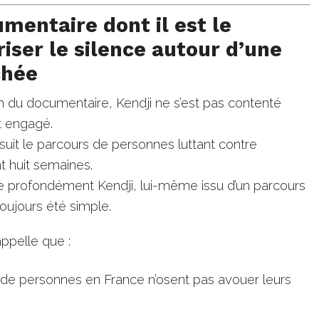
mentaire dont il est le
riser le silence autour d’une
chée
in du documentaire, Kendji ne s’est pas contenté
st engagé.
suit le parcours de personnes luttant contre
nt huit semaines.
 profondément Kendji, lui-même issu d’un parcours
toujours été simple.
rappelle que :
s de personnes en France n’osent pas avouer leurs