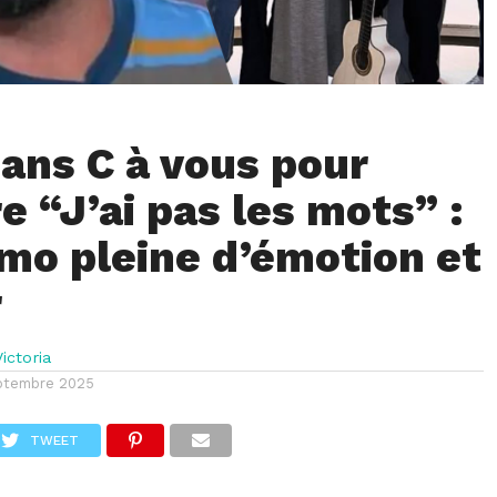
dans C à vous pour
e “J’ai pas les mots” :
mo pleine d’émotion et
r
ictoria
ptembre 2025
TWEET