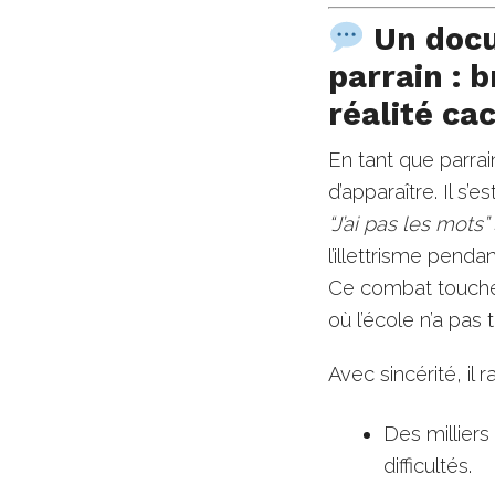
Un docu
parrain : b
réalité ca
En tant que parra
d’apparaître. Il s’e
“J’ai pas les mots”
l’illettrisme penda
Ce combat touche
où l’école n’a pas 
Avec sincérité, il 
Des millier
difficultés.