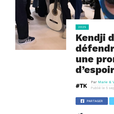
2025
Kendji 
défendr
une pro
d’espoi
Par
Marie & V
Publié le
5 se
PARTAGER