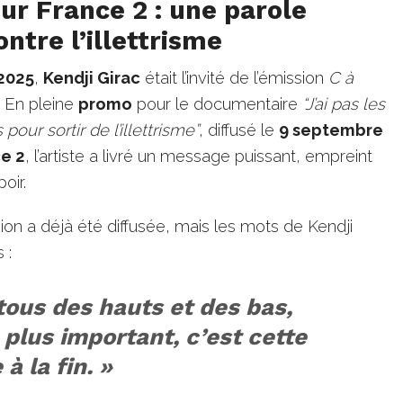
ur France 2 : une parole
ntre l’illettrisme
2025
,
Kendji Girac
était l’invité de l’émission
C à
. En pleine
promo
pour le documentaire
“J’ai pas les
our sortir de l’illettrisme”
, diffusé le
9 septembre
ce 2
, l’artiste a livré un message puissant, empreint
oir.
ssion a déjà été diffusée, mais les mots de Kendji
 :
tous des hauts et des bas,
 plus important, c’est cette
 à la fin. »