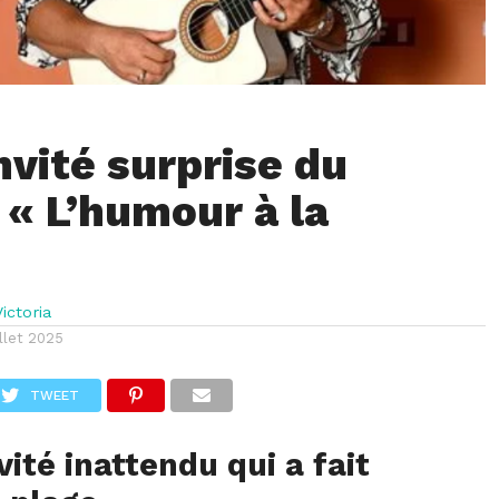
nvité surprise du
 « L’humour à la
ictoria
illet 2025
TWEET
nvité inattendu qui a fait