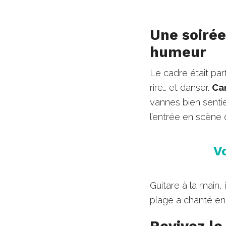
Une soirée
humeur
Le cadre était parf
rire… et danser.
Cam
vannes bien sentie
l’entrée en scène d
V
Guitare à la main,
plage a chanté e
Revivez le