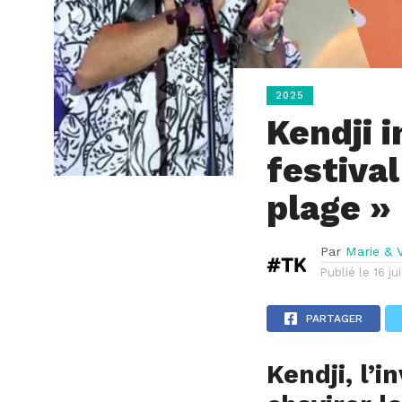
2025
Kendji i
festival
plage »
Par
Marie & V
Publié le
16 ju
PARTAGER
Kendji, l’i