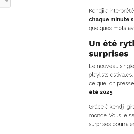
Kendji a interprét
chaque minute su
quelques mots ave
Un été ry
surprises
Le nouveau singl
playlists estivales
ce que l’on presse
été 2025
.
Grâce à kendji-gir
monde. Vous le s
surprises pourraie