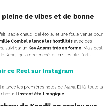
 pleine de vibes et de bonne
ait : sable chaud, ciel étoilé, et une foule venue pour
ille Combal a lancé les hostilités
avec des
s, suivi par un
Kev Adams très en forme
. Mais c’est
e Kendji qui a déclenché les cris les plus forts.
oir ce Reel sur Instagram
 il a lancé les premières notes de
Maria
. Et là, toute la
n chœur.
L’instant était magique
.
 show de Kendji en replay sur