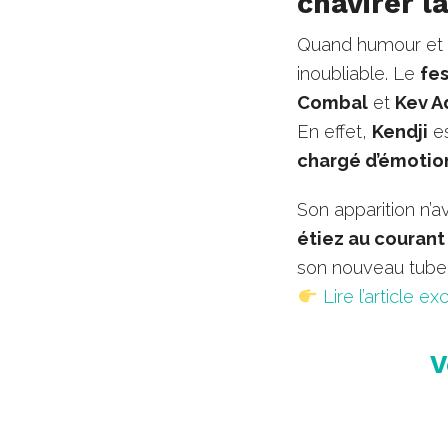
chavirer l
Quand humour et 
inoubliable. Le
fes
Combal
et
Kev 
En effet,
Kendji
es
chargé d’émotion
Son apparition n’a
étiez au courant
son nouveau tube 
Lire l’article exc
V