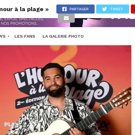
umour à la plage »
PARTAGER
TWEET
EWS
LES FANS
LA GALERIE PHOTO