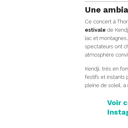
Une ambian
Ce concert à Thono
estivale
de Kendji
lac et montagnes,
spectateurs ont c
atmosphère convivi
Kendji, très en f
festifs et instants
pleine de soleil, 
Voir 
Insta