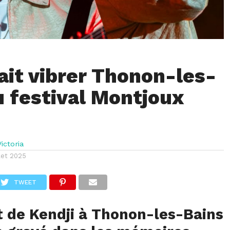
fait vibrer Thonon-les-
u festival Montjoux
ictoria
llet 2025
TWEET
 de Kendji à Thonon-les-Bains