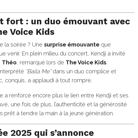
 fort : un duo émouvant avec
e Voice Kids
de la soirée ? Une
surprise émouvante
que
e venir. En plein milieu du concert, Kendji a invité
e
Théo
, remarqué lors de
The Voice Kids
.
interprété
“Baila Me”
dans un duo complice et
c, conquis, a applaudi à tout rompre.
a renforcé encore plus le lien entre Kendji et ses
ouvé, une fois de plus, l’authenticité et la générosité
urs prêt à tendre la main à la jeune génération.
ée 2025 qui s’annonce