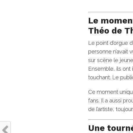
Le moment
Théo de Th
Le point d’orgue 
personne n’avait vu
sur scène le jeun
Ensemble, ils ont 
touchant. Le publi
Ce moment unique 
fans. Il a aussi pr
de l’artiste, toujo
Une tourn