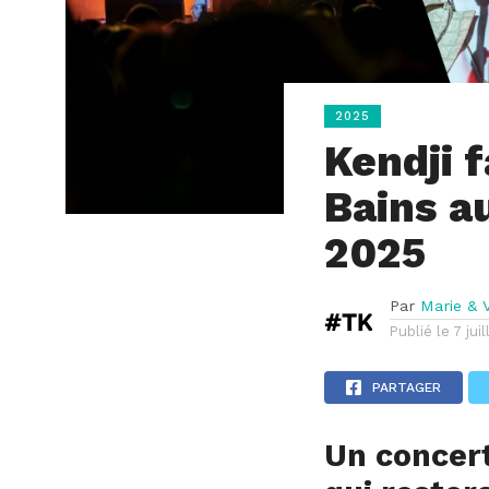
2025
Kendji 
Bains a
2025
Par
Marie & V
Publié le
7 jui
PARTAGER
Un concert