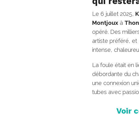
qui rester
Le 6 juillet 2025,
K
Montjoux
à
Thon
opéré. Des millier
artiste préféré, et
intense, chaleure
La foule était en l
débordante du cha
une connexion uni
tubes avec passio
Voir 