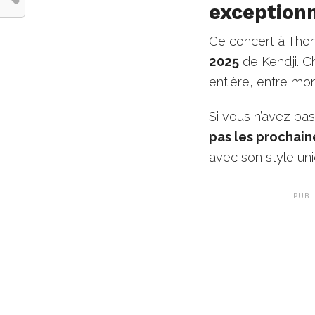
exception
Ce concert à Thon
2025
de Kendji. 
entière, entre mom
Si vous n’avez pas
pas les prochain
avec son style uni
PUBL