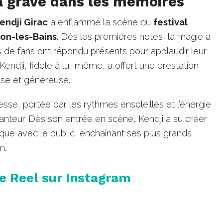
a gravé dans les mémoires
endji Girac
a enflammé la scène du
festival
on-les-Bains
. Dès les premières notes, la magie a
s de fans ont répondu présents pour applaudir leur
 Kendji, fidèle à lui-même, a offert une prestation
use et généreuse.
iesse, portée par les rythmes ensoleillés et l’énergie
nteur. Dès son entrée en scène, Kendji a su créer
que avec le public, enchaînant ses plus grands
n.
ce Reel sur Instagram