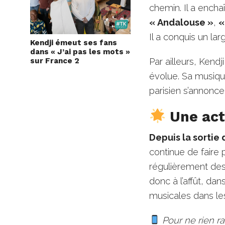
chemin. Il a ench
« Andalouse »
,
«
Il a conquis un la
Kendji émeut ses fans
dans « J’ai pas les mots »
Par ailleurs, Kendj
sur France 2
évolue. Sa musiqu
parisien s’annon
Une act
Depuis la sortie
continue de faire p
régulièrement des
donc à l’affût, dan
musicales dans les
Pour ne rien r