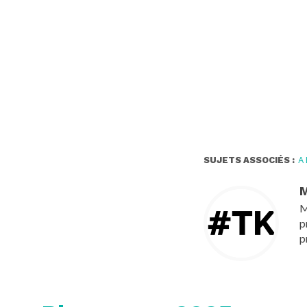
SUJETS ASSOCIÉS :
A
M
M
p
p