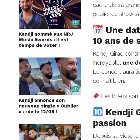
cadre de sa grand
public, ce show s’
Une dat
Kendji nommé aux NRJ
10 ans de 
Music Awards : il est
temps de voter !
Kendji Girac cont
incroyable,
une d
Le concert aura lie
connaît bien.
Les billets son
Kendji annonce son
nouveau single « Oublier
Kendji G
» : rdv le 12/09 !
passion
Depuis sa victoir