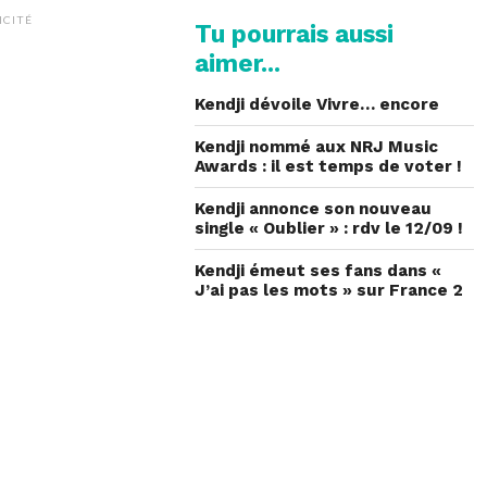
ICITÉ
Tu pourrais aussi
aimer...
Kendji dévoile Vivre… encore
Kendji nommé aux NRJ Music
Awards : il est temps de voter !
Kendji annonce son nouveau
single « Oublier » : rdv le 12/09 !
Kendji émeut ses fans dans «
J’ai pas les mots » sur France 2