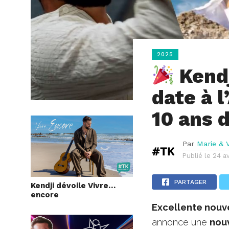
2025
Kendj
date à 
10 ans d
Par
Marie & V
Publié le
24 av
PARTAGER
Kendji dévoile Vivre…
encore
Excellente nouve
annonce une
nouv