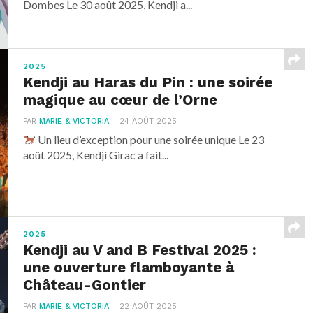
Dombes Le 30 août 2025, Kendji a...
2025
Kendji au Haras du Pin : une soirée
magique au cœur de l’Orne
PAR
MARIE & VICTORIA
24 AOÛT 2025
Un lieu d’exception pour une soirée unique Le 23
août 2025, Kendji Girac a fait...
2025
Kendji au V and B Festival 2025 :
une ouverture flamboyante à
Château-Gontier
PAR
MARIE & VICTORIA
22 AOÛT 2025