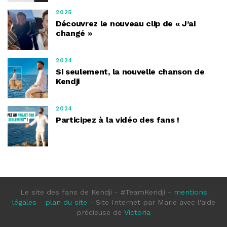
2025
Découvrez le nouveau clip de « J’ai
changé »
2024
Si seulement, la nouvelle chanson de
Kendji
2024
Participez à la vidéo des fans !
Le site des fans de Kendji - #TeamKendji -
mentions
légales
-
plan du site
- Site Internet par
Marie avec l'aide
précieuse de
Victoria