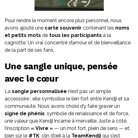
Pour rendre le moment encore plus personnel, nous
avons ajouté une
carte souvenir
contenant les
noms
et petits mots
de
tous les participants
à la
cagnotte. Un vrai concentré d’amour et de bienveillance
de la part de ses fans.
Une sangle unique, pensée
avec le cœur
La
sangle personnalisée
n’est pas un simple
accessoire : elle symbolise le lien fort entre Kendji et sa
communauté. Nous avons choisi d’y faire graver un
signe de phénix
, symbole de renaissance et de force,
une valeur que Kendji incarne à merveille. Juste à côté,
l’inscription
« Vivre »
— un mot fort, plein de sens — et
bien sûr le
#TK
, clin d’œil à la
TeamKendji
qui s’est