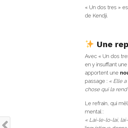
« Un dos tres » e
de Kendji.
Une repr
Avec « Un dos tre
en y insufflant un
apportent une
no
passage :
« Elle 
chose qui la rend
Le refrain, qui mê
mental :
« Lai-le-lo-lai, l