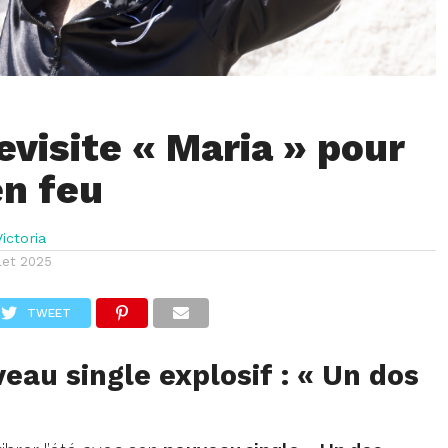
evisite « Maria » pour
en feu
ictoria
llet 2025
TWEET
au single explosif : « Un dos