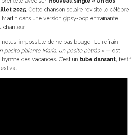
vibrer l’été avec son
nouveau single « Un dos
uillet 2025
. Cette chanson solaire revisite le célèbre
y Martin dans une version gipsy-pop entraînante,
du chanteur.
 notes, impossible de ne pas bouger. Le refrain
n pasito p’alante María, un pasito p’atrás »
— est
r l’hymne des vacances. C’est un
tube dansant
, festif
estival.