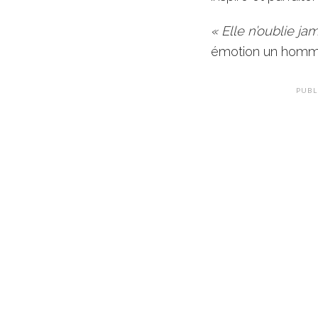
« Elle n’oublie ja
émotion un hommag
PUBL