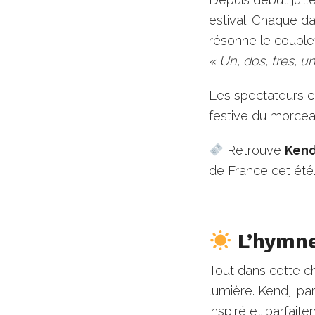
estival. Chaque d
résonne le couplet
« Un, dos, tres, un
Les spectateurs c
festive du morcea
Retrouve
Kend
de France cet été
L’hymne 
Tout dans cette ch
lumière. Kendji pa
inspiré et parfait