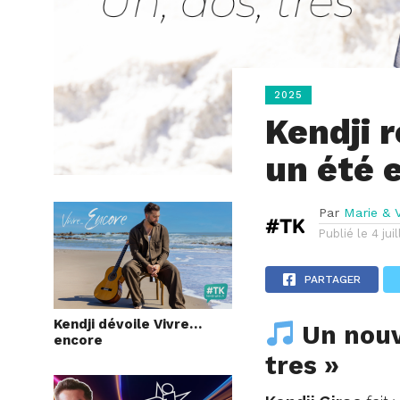
2025
Kendji r
un été 
Par
Marie & V
Publié le
4 jui
PARTAGER
Kendji dévoile Vivre…
Un nouve
encore
tres »