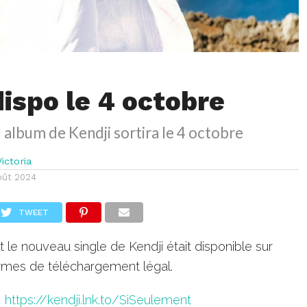
dispo le 4 octobre
l album de Kendji sortira le 4 octobre
ictoria
oût 2024
TWEET
it le nouveau single de Kendji était disponible sur
ormes de téléchargement légal.
https://kendji.lnk.to/SiSeulement