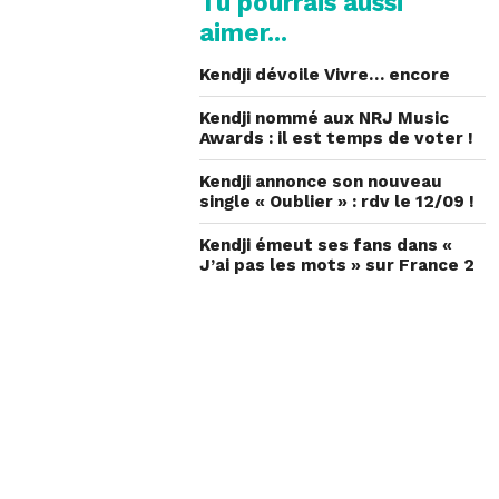
Tu pourrais aussi
aimer...
Kendji dévoile Vivre… encore
Kendji nommé aux NRJ Music
Awards : il est temps de voter !
Kendji annonce son nouveau
single « Oublier » : rdv le 12/09 !
Kendji émeut ses fans dans «
J’ai pas les mots » sur France 2